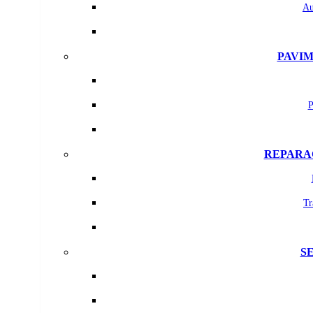
Au
PAVIM
P
REPARAC
Tr
S