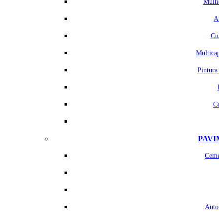
Multi
A
Cu
Multicap
Pintura
C
PAVI
Ceme
Auton