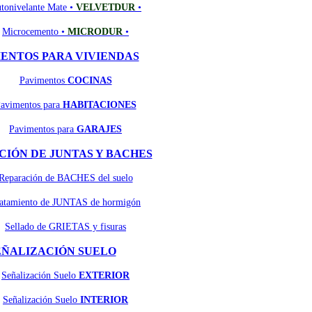
tonivelante Mate •
VELVETDUR
•
Microcemento •
MICRODUR
•
ENTOS PARA VIVIENDAS
Pavimentos
COCINAS
avimentos para
HABITACIONES
Pavimentos para
GARAJES
IÓN DE JUNTAS Y BACHES
Reparación de BACHES del suelo
atamiento de JUNTAS de hormigón
Sellado de GRIETAS y fisuras
EÑALIZACIÓN SUELO
Señalización Suelo
EXTERIOR
Señalización Suelo
INTERIOR