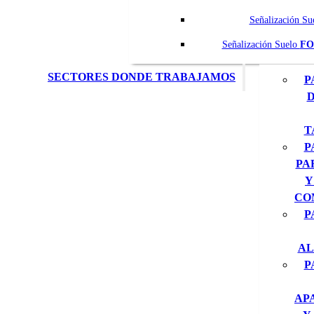
Señalización Su
Señalización Suelo
FO
SECTORES DONDE TRABAJAMOS
P
D
T
P
PA
Y
CO
P
AL
P
AP