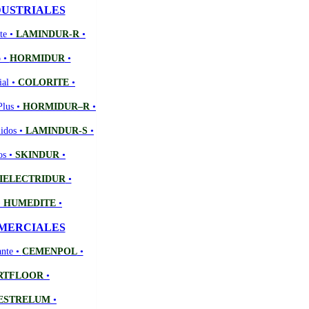
DUSTRIALES
te •
LAMINDUR-R
•
o •
HORMIDUR
•
ial •
COLORITE
•
Plus •
HORMIDUR–R
•
lidos •
LAMINDUR-S
•
os •
SKINDUR
•
IELECTRIDUR
•
•
HUMEDITE
•
MERCIALES
ante •
CEMENPOL
•
RTFLOOR
•
ESTRELUM
•