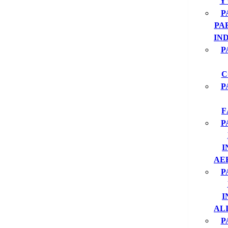
Y
P
PA
IN
P
C
P
F
P
I
AE
P
I
AL
P