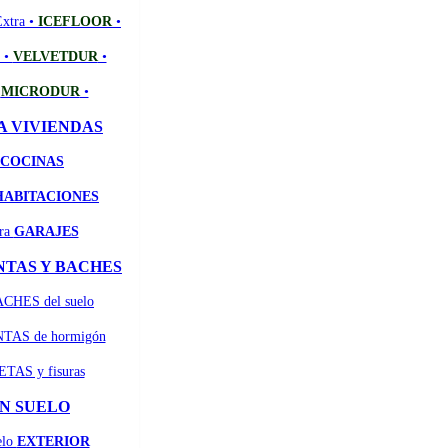
Extra •
ICEFLOOR
•
e •
VELVETDUR
•
•
MICRODUR
•
A VIVIENDAS
COCINAS
HABITACIONES
ara
GARAJES
NTAS Y BACHES
ACHES del suelo
UNTAS de hormigón
ETAS y fisuras
N SUELO
elo
EXTERIOR