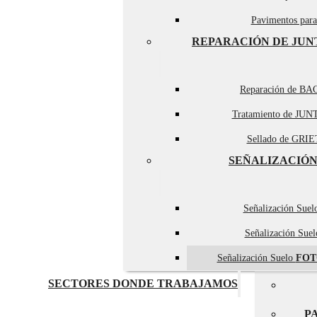
Pavimentos par
REPARACIÓN DE JUN
Reparación de BA
Tratamiento de JUN
Sellado de GRIET
SEÑALIZACIÓN
Señalización Sue
Señalización Sue
Señalización Suelo
FOT
SECTORES DONDE TRABAJAMOS
P