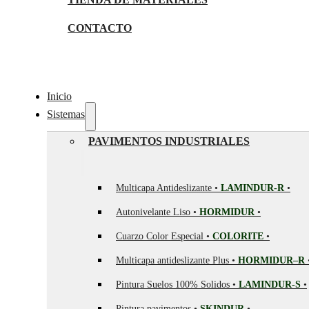
CONTACTO
Inicio
Sistemas
PAVIMENTOS INDUSTRIALES
Multicapa Antideslizante •
LAMINDUR-R
•
Autonivelante Liso •
HORMIDUR
•
Cuarzo Color Especial •
COLORITE
•
Multicapa antideslizante Plus •
HORMIDUR–R
Pintura Suelos 100% Solidos •
LAMINDUR-S
•
Pintura pavimentos •
SKINDUR
•