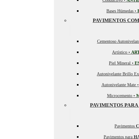
Conductivo •
ANTI
Bases Húmedas •
PAVIMENTOS COM
Cementoso Autonivelan
Artístico •
AR
Piel Mineral •
E
Autonivelante Brillo Ex
Autonivelante Mate 
Microcemento •
PAVIMENTOS PARA
Pavimentos
C
Pavimentos para
H