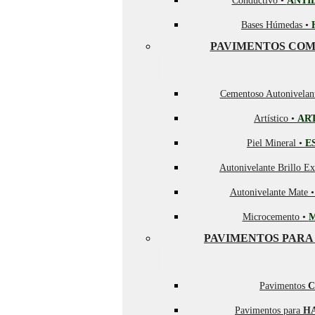
Conductivo •
ANTI
Bases Húmedas •
PAVIMENTOS COM
Cementoso Autonivelan
Artístico •
AR
Piel Mineral •
E
Autonivelante Brillo Ex
Autonivelante Mate 
Microcemento •
PAVIMENTOS PARA
Pavimentos
C
Pavimentos para
H