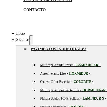
CONTACTO
Inicio
Sistemas
PAVIMENTOS INDUSTRIALES
Multicapa Antideslizante •
LAMINDUR-R
•
Autonivelante Liso •
HORMIDUR
•
Cuarzo Color Especial •
COLORITE
•
Multicapa antideslizante Plus •
HORMIDUR–R
Pintura Suelos 100% Solidos •
LAMINDUR-S
•
Pintura pavimentos •
SKINDUR
•