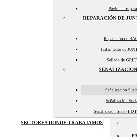
Pavimentos par
REPARACIÓN DE JUN
Reparación de BA
Tratamiento de JUN
Sellado de GRIET
SEÑALIZACIÓN
Señalización Sue
Señalización Sue
Señalización Suelo
FOT
SECTORES DONDE TRABAJAMOS
P