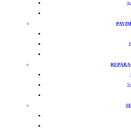
Au
PAVIM
P
REPARAC
Tr
S