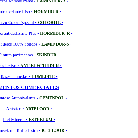
capa Antideslizante •
LAMINDUR-R
•
utonivelante Liso •
HORMIDUR
•
arzo Color Especial •
COLORITE
•
a antideslizante Plus •
HORMIDUR–R
•
 Suelos 100% Solidos •
LAMINDUR-S
•
Pintura pavimentos •
SKINDUR
•
onductivo •
ANTIELECTRIDUR
•
Bases Húmedas •
HUMEDITE
•
MENTOS COMERCIALES
ntoso Autonivelante •
CEMENPOL
•
Artístico •
ARTFLOOR
•
Piel Mineral •
ESTRELUM
•
ivelante Brillo Extra •
ICEFLOOR
•