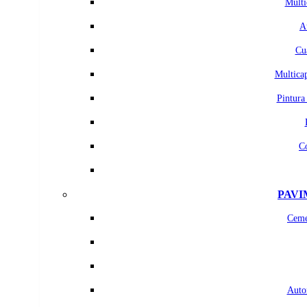
Multi
A
Cu
Multicap
Pintura
C
PAVI
Ceme
Auton