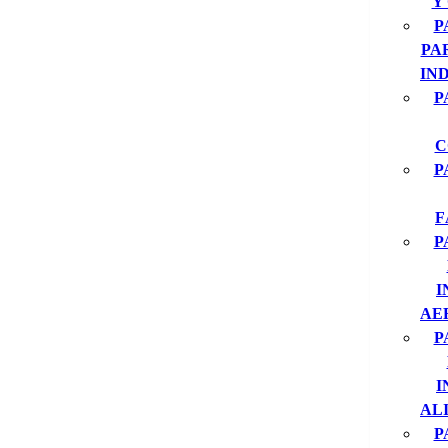
Y
P
PA
IN
P
C
P
F
P
I
AE
P
I
AL
P