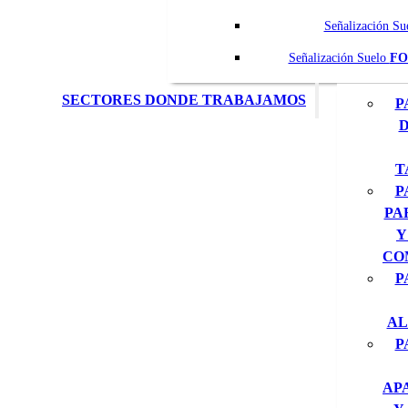
Señalización Su
Señalización Suelo
FO
SECTORES DONDE TRABAJAMOS
P
D
T
P
PA
Y
CO
P
AL
P
AP