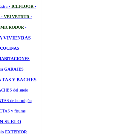
Extra •
ICEFLOOR
•
e •
VELVETDUR
•
•
MICRODUR
•
A VIVIENDAS
COCINAS
HABITACIONES
ara
GARAJES
NTAS Y BACHES
ACHES del suelo
UNTAS de hormigón
ETAS y fisuras
N SUELO
elo
EXTERIOR