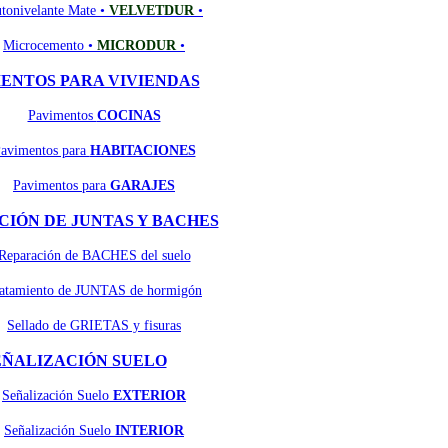
tonivelante Mate •
VELVETDUR
•
Microcemento •
MICRODUR
•
ENTOS PARA VIVIENDAS
Pavimentos
COCINAS
avimentos para
HABITACIONES
Pavimentos para
GARAJES
IÓN DE JUNTAS Y BACHES
Reparación de BACHES del suelo
atamiento de JUNTAS de hormigón
Sellado de GRIETAS y fisuras
EÑALIZACIÓN SUELO
Señalización Suelo
EXTERIOR
Señalización Suelo
INTERIOR