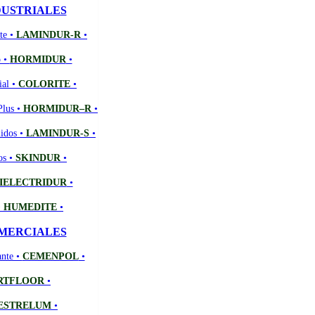
DUSTRIALES
te •
LAMINDUR-R
•
o •
HORMIDUR
•
ial •
COLORITE
•
Plus •
HORMIDUR–R
•
lidos •
LAMINDUR-S
•
os •
SKINDUR
•
IELECTRIDUR
•
•
HUMEDITE
•
MERCIALES
ante •
CEMENPOL
•
RTFLOOR
•
ESTRELUM
•