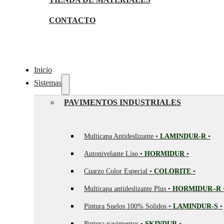
CONTACTO
Inicio
Sistemas
PAVIMENTOS INDUSTRIALES
Multicapa Antideslizante •
LAMINDUR-R
•
Autonivelante Liso •
HORMIDUR
•
Cuarzo Color Especial •
COLORITE
•
Multicapa antideslizante Plus •
HORMIDUR–R
Pintura Suelos 100% Solidos •
LAMINDUR-S
•
Pintura pavimentos •
SKINDUR
•