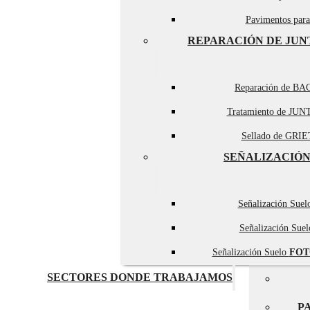
Pavimentos par
REPARACIÓN DE JUN
Reparación de BA
Tratamiento de JUN
Sellado de GRIET
SEÑALIZACIÓN
Señalización Sue
Señalización Sue
Señalización Suelo
FOT
SECTORES DONDE TRABAJAMOS
P