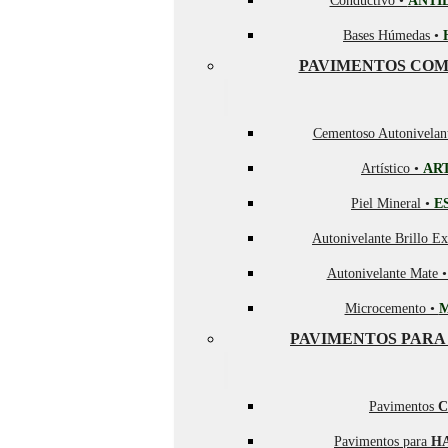
Conductivo •
ANTI
Bases Húmedas •
PAVIMENTOS COM
Cementoso Autonivelan
Artístico •
AR
Piel Mineral •
E
Autonivelante Brillo Ex
Autonivelante Mate 
Microcemento •
PAVIMENTOS PARA
Pavimentos
C
Pavimentos para
H