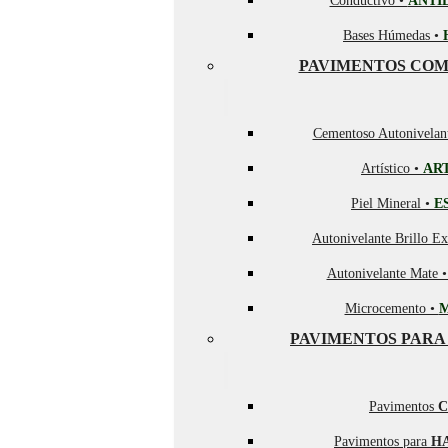
Conductivo •
ANTI
Bases Húmedas •
PAVIMENTOS COM
Cementoso Autonivelan
Artístico •
AR
Piel Mineral •
E
Autonivelante Brillo Ex
Autonivelante Mate 
Microcemento •
PAVIMENTOS PARA
Pavimentos
C
Pavimentos para
H