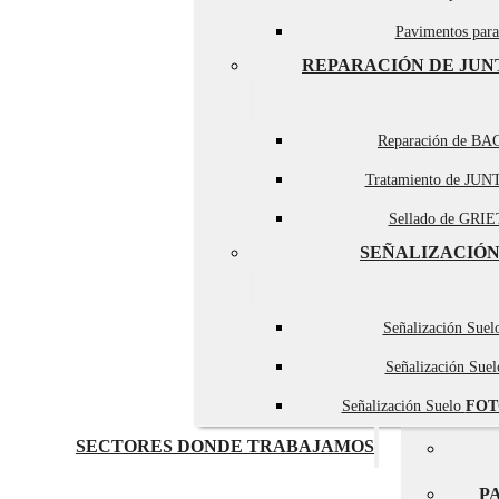
Pavimentos par
REPARACIÓN DE JUN
Reparación de BA
Tratamiento de JUN
Sellado de GRIET
SEÑALIZACIÓN
Señalización Sue
Señalización Sue
Señalización Suelo
FOT
SECTORES DONDE TRABAJAMOS
P