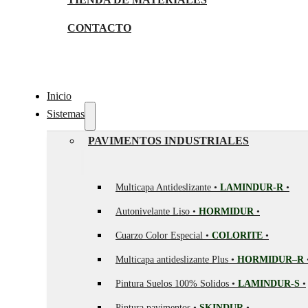
CONTACTO
Inicio
Sistemas
PAVIMENTOS INDUSTRIALES
Multicapa Antideslizante •
LAMINDUR-R
•
Autonivelante Liso •
HORMIDUR
•
Cuarzo Color Especial •
COLORITE
•
Multicapa antideslizante Plus •
HORMIDUR–R
Pintura Suelos 100% Solidos •
LAMINDUR-S
•
Pintura pavimentos •
SKINDUR
•