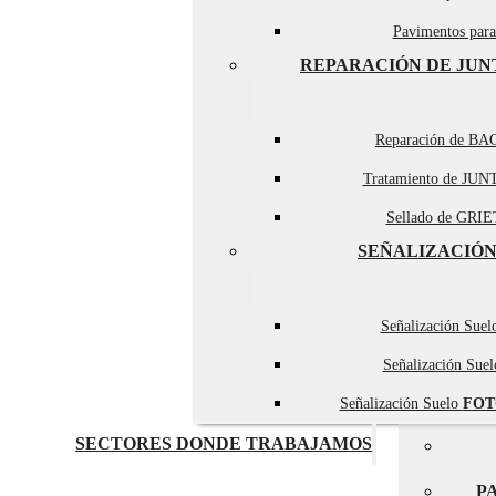
Pavimentos par
REPARACIÓN DE JUN
Reparación de BA
Tratamiento de JUN
Sellado de GRIET
SEÑALIZACIÓN
Señalización Sue
Señalización Sue
Señalización Suelo
FOT
SECTORES DONDE TRABAJAMOS
P