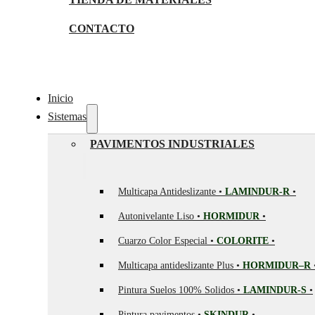
CONTACTO
Inicio
Sistemas
PAVIMENTOS INDUSTRIALES
Multicapa Antideslizante •
LAMINDUR-R
•
Autonivelante Liso •
HORMIDUR
•
Cuarzo Color Especial •
COLORITE
•
Multicapa antideslizante Plus •
HORMIDUR–R
Pintura Suelos 100% Solidos •
LAMINDUR-S
•
Pintura pavimentos •
SKINDUR
•