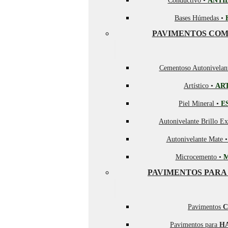
Conductivo •
ANTI
Bases Húmedas •
PAVIMENTOS COM
Cementoso Autonivelan
Artístico •
AR
Piel Mineral •
E
Autonivelante Brillo Ex
Autonivelante Mate 
Microcemento •
PAVIMENTOS PARA
Pavimentos
C
Pavimentos para
H