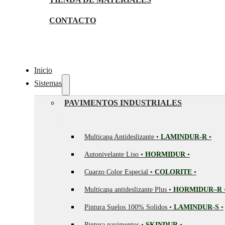
CONTACTO
Inicio
Sistemas
PAVIMENTOS INDUSTRIALES
Multicapa Antideslizante •
LAMINDUR-R
•
Autonivelante Liso •
HORMIDUR
•
Cuarzo Color Especial •
COLORITE
•
Multicapa antideslizante Plus •
HORMIDUR–R
Pintura Suelos 100% Solidos •
LAMINDUR-S
•
Pintura pavimentos •
SKINDUR
•