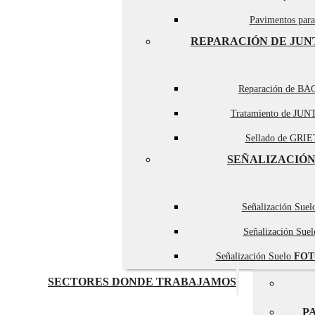
Pavimentos par
REPARACIÓN DE JUN
Reparación de BA
Tratamiento de JUN
Sellado de GRIET
SEÑALIZACIÓN
Señalización Sue
Señalización Sue
Señalización Suelo
FOT
SECTORES DONDE TRABAJAMOS
P