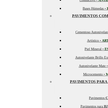
Conductivo •
ANTI
Bases Húmedas •
PAVIMENTOS COM
Cementoso Autonivelan
Artístico •
AR
Piel Mineral •
E
Autonivelante Brillo Ex
Autonivelante Mate 
Microcemento •
PAVIMENTOS PARA
Pavimentos
C
Pavimentos para
H