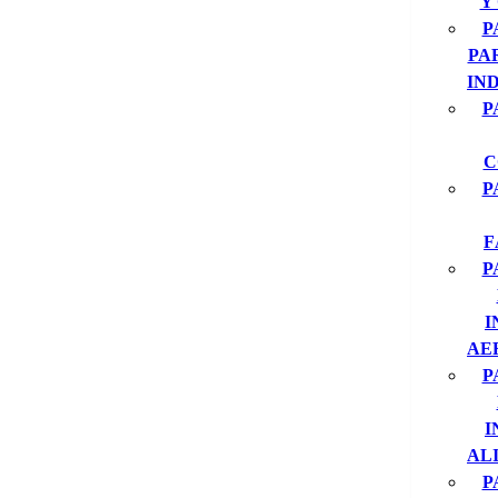
Y
P
PA
IN
P
C
P
F
P
I
AE
P
I
AL
P