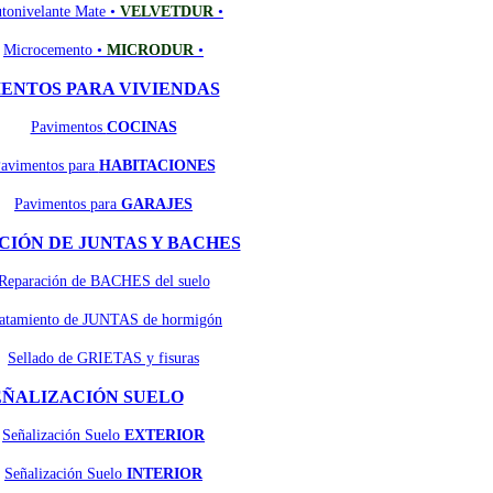
tonivelante Mate •
VELVETDUR
•
Microcemento •
MICRODUR
•
ENTOS PARA VIVIENDAS
Pavimentos
COCINAS
avimentos para
HABITACIONES
Pavimentos para
GARAJES
IÓN DE JUNTAS Y BACHES
Reparación de BACHES del suelo
atamiento de JUNTAS de hormigón
Sellado de GRIETAS y fisuras
EÑALIZACIÓN SUELO
Señalización Suelo
EXTERIOR
Señalización Suelo
INTERIOR