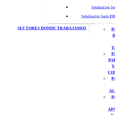
Señalización Su
Señalización Suelo
FO
SECTORES DONDE TRABAJAMOS
P
D
T
P
PA
Y
CO
P
AL
P
AP