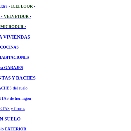
Extra •
ICEFLOOR
•
e •
VELVETDUR
•
•
MICRODUR
•
A VIVIENDAS
COCINAS
HABITACIONES
ara
GARAJES
NTAS Y BACHES
ACHES del suelo
UNTAS de hormigón
ETAS y fisuras
N SUELO
elo
EXTERIOR