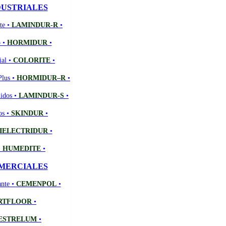
DUSTRIALES
te •
LAMINDUR-R
•
o •
HORMIDUR
•
ial •
COLORITE
•
Plus •
HORMIDUR–R
•
lidos •
LAMINDUR-S
•
os •
SKINDUR
•
IELECTRIDUR
•
•
HUMEDITE
•
MERCIALES
ante •
CEMENPOL
•
RTFLOOR
•
ESTRELUM
•