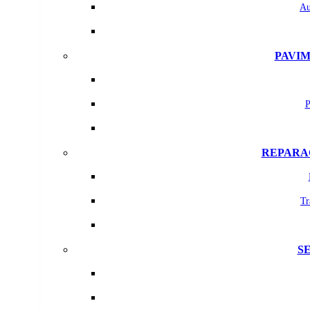
Au
PAVIM
P
REPARAC
Tr
S