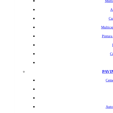
Multi
A
Cu
Multicap
Pintura
C
PAVI
Ceme
Auton