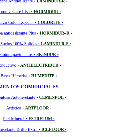
capa Antideslizante •
LAMINDUR-R
•
utonivelante Liso •
HORMIDUR
•
arzo Color Especial •
COLORITE
•
a antideslizante Plus •
HORMIDUR–R
•
 Suelos 100% Solidos •
LAMINDUR-S
•
Pintura pavimentos •
SKINDUR
•
onductivo •
ANTIELECTRIDUR
•
Bases Húmedas •
HUMEDITE
•
MENTOS COMERCIALES
ntoso Autonivelante •
CEMENPOL
•
Artístico •
ARTFLOOR
•
Piel Mineral •
ESTRELUM
•
ivelante Brillo Extra •
ICEFLOOR
•