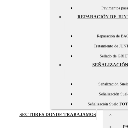
Pavimentos par
REPARACIÓN DE JUN
Reparación de BA
Tratamiento de JUN
Sellado de GRIET
SEÑALIZACIÓN
Señalización Sue
Señalización Sue
Señalización Suelo
FOT
SECTORES DONDE TRABAJAMOS
P