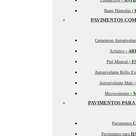
Conductivo •
ANTI
Bases Húmedas •
PAVIMENTOS COM
Cementoso Autonivelan
Artístico •
AR
Piel Mineral •
E
Autonivelante Brillo Ex
Autonivelante Mate 
Microcemento •
PAVIMENTOS PARA
Pavimentos
C
Pavimentos para
H