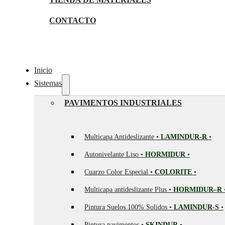
CONTACTO
Inicio
Sistemas
PAVIMENTOS INDUSTRIALES
Multicapa Antideslizante •
LAMINDUR-R
•
Autonivelante Liso •
HORMIDUR
•
Cuarzo Color Especial •
COLORITE
•
Multicapa antideslizante Plus •
HORMIDUR–R
Pintura Suelos 100% Solidos •
LAMINDUR-S
•
Pintura pavimentos •
SKINDUR
•