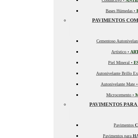
Conductivo •
ANTI
Bases Húmedas •
PAVIMENTOS COM
Cementoso Autonivelan
Artístico •
AR
Piel Mineral •
E
Autonivelante Brillo Ex
Autonivelante Mate 
Microcemento •
PAVIMENTOS PARA
Pavimentos
C
Pavimentos para
H