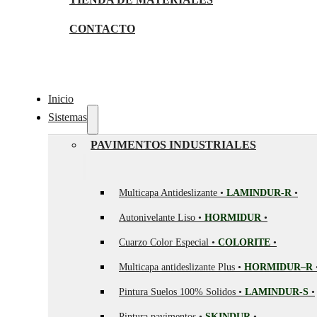
CONTACTO
Inicio
Sistemas
PAVIMENTOS INDUSTRIALES
Multicapa Antideslizante •
LAMINDUR-R
•
Autonivelante Liso •
HORMIDUR
•
Cuarzo Color Especial •
COLORITE
•
Multicapa antideslizante Plus •
HORMIDUR–R
Pintura Suelos 100% Solidos •
LAMINDUR-S
•
Pintura pavimentos •
SKINDUR
•