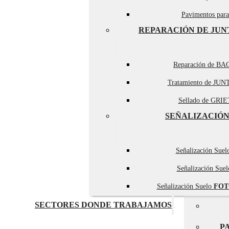
Pavimentos par
REPARACIÓN DE JUN
Reparación de BA
Tratamiento de JUN
Sellado de GRIET
SEÑALIZACIÓN
Señalización Sue
Señalización Sue
Señalización Suelo
FOT
SECTORES DONDE TRABAJAMOS
P