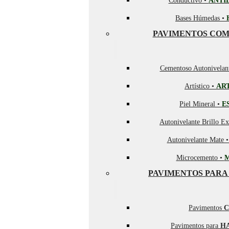
Conductivo •
ANTI
Bases Húmedas •
PAVIMENTOS COM
Cementoso Autonivelan
Artístico •
AR
Piel Mineral •
E
Autonivelante Brillo Ex
Autonivelante Mate 
Microcemento •
PAVIMENTOS PARA
Pavimentos
C
Pavimentos para
H