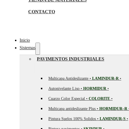
CONTACTO
Inicio
Sistemas
PAVIMENTOS INDUSTRIALES
Multicapa Antideslizante •
LAMINDUR-R
•
Autonivelante Liso •
HORMIDUR
•
Cuarzo Color Especial •
COLORITE
•
Multicapa antideslizante Plus •
HORMIDUR–R
Pintura Suelos 100% Solidos •
LAMINDUR-S
•
Pintura pavimentos •
SKINDUR
•