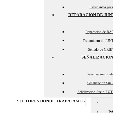
Pavimentos par
REPARACIÓN DE JUN
Reparación de BA
Tratamiento de JUN
Sellado de GRIET
SEÑALIZACIÓN
Señalización Sue
Señalización Sue
Señalización Suelo
FOT
SECTORES DONDE TRABAJAMOS
P