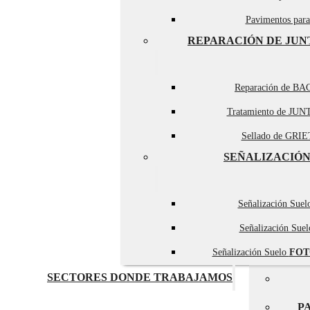
Pavimentos par
REPARACIÓN DE JUN
Reparación de BA
Tratamiento de JUN
Sellado de GRIET
SEÑALIZACIÓN
Señalización Sue
Señalización Sue
Señalización Suelo
FOT
SECTORES DONDE TRABAJAMOS
P