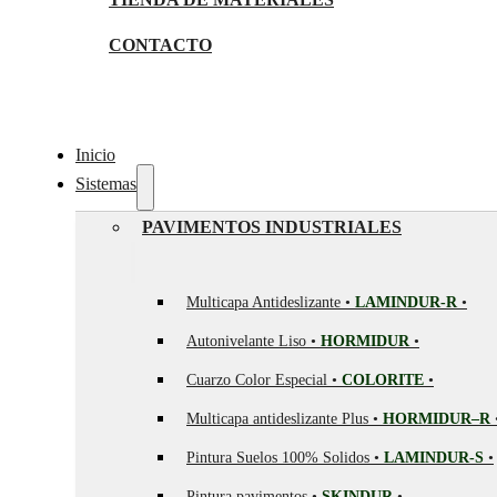
CONTACTO
Inicio
Sistemas
PAVIMENTOS INDUSTRIALES
Multicapa Antideslizante •
LAMINDUR-R
•
Autonivelante Liso •
HORMIDUR
•
Cuarzo Color Especial •
COLORITE
•
Multicapa antideslizante Plus •
HORMIDUR–R
Pintura Suelos 100% Solidos •
LAMINDUR-S
•
Pintura pavimentos •
SKINDUR
•