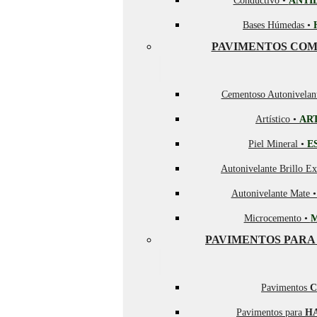
Conductivo •
ANTI
Bases Húmedas •
PAVIMENTOS COM
Cementoso Autonivelan
Artístico •
AR
Piel Mineral •
E
Autonivelante Brillo Ex
Autonivelante Mate 
Microcemento •
PAVIMENTOS PARA
Pavimentos
C
Pavimentos para
H