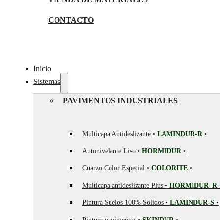
CONTACTO
Inicio
Sistemas
PAVIMENTOS INDUSTRIALES
Multicapa Antideslizante •
LAMINDUR-R
•
Autonivelante Liso •
HORMIDUR
•
Cuarzo Color Especial •
COLORITE
•
Multicapa antideslizante Plus •
HORMIDUR–R
Pintura Suelos 100% Solidos •
LAMINDUR-S
•
Pintura pavimentos •
SKINDUR
•