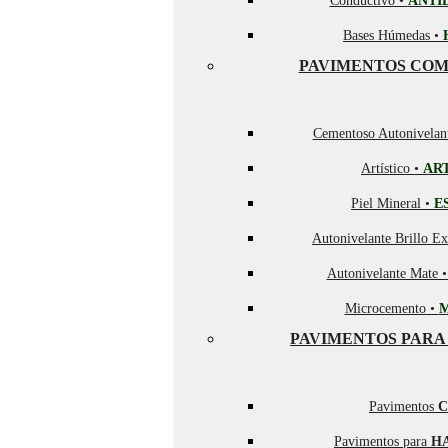
Conductivo •
ANTI
Bases Húmedas •
PAVIMENTOS COM
Cementoso Autonivelan
Artístico •
AR
Piel Mineral •
E
Autonivelante Brillo Ex
Autonivelante Mate 
Microcemento •
PAVIMENTOS PARA
Pavimentos
C
Pavimentos para
H