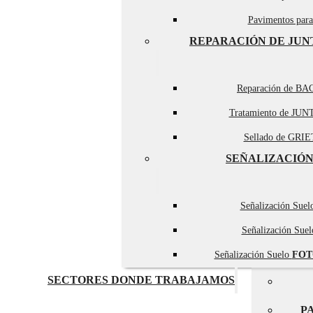
Pavimentos par
REPARACIÓN DE JUN
Reparación de BA
Tratamiento de JUN
Sellado de GRIET
SEÑALIZACIÓN
Señalización Sue
Señalización Sue
Señalización Suelo
FOT
SECTORES DONDE TRABAJAMOS
P