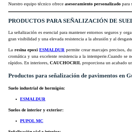
Nuestro equipo técnico ofrece
asesoramiento personalizado
para s
PRODUCTOS PARA SEÑALIZACIÓN DE SUE
La señalización es esencial para mantener entornos seguros y organ
gran visibilidad y una elevada resistencia a la abrasión y al desgast
La
resina epoxi
ESMALDUR
permite crear marcajes precisos, dur
cromática y una excelente resistencia a la intemperie.Cuando se n
rápidos. En interiores,
CAUCHOCRIL
proporciona un acabado uni
Productos para señalización de pavimentos en
G
Suelo industrial de hormigón:
ESMALDUR
Suelos de interior y exterior:
PUPOL MC
Señalización vial e interior: