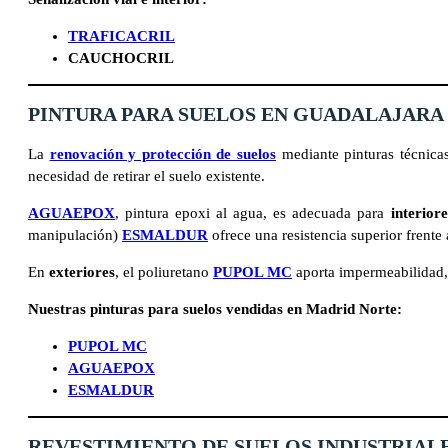
TRAFICACRIL
CAUCHOCRIL
PINTURA PARA SUELOS EN
GUADALAJARA
La
renovación y protección de suelos
mediante pinturas técnicas
necesidad de retirar el suelo existente.
AGUAEPOX
, pintura epoxi al agua, es adecuada para
interior
manipulación)
ESMALDUR
ofrece una resistencia superior frente
En
exteriores
, el poliuretano
PUPOL MC
aporta impermeabilidad, 
Nuestras
pinturas para suelos vendidas
en Madrid Norte
:
PUPOL MC
AGUAEPOX
ESMALDUR
REVESTIMIENTO DE SUELOS INDUSTRIAL