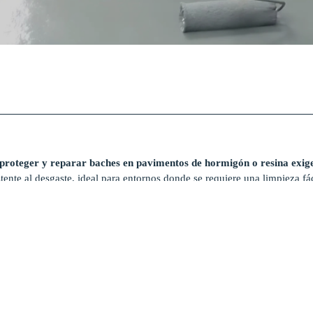
 proteger y reparar baches en pavimentos de hormigón o resina exige
sistente al desgaste, ideal para entornos donde se requiere una limpieza 
lmacenes, laboratorios, talleres o zonas de producción. Como preparació
erencia del sistema de revestimiento y garantizando un resultado durade
es constructivos, el mortero para juntas
HORMIPOL
es la solución ideal.