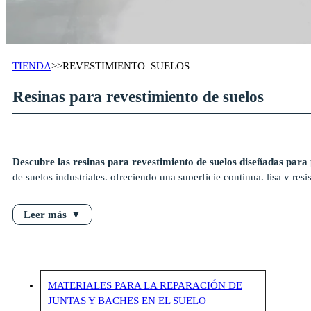
TIENDA
>>
REVESTIMIENTO SUELOS
Resinas para revestimiento de suelos
Descubre las resinas para revestimiento de suelos diseñadas para
de suelos industriales, ofreciendo una superficie continua, lisa y re
autonivelante permite obtener acabados estéticos y funcionales en a
sobre soportes porosos o irregulares, mejorando notablemente la adh
▼
y las capas superiores. Para el tratamiento de juntas, fisuras o detall
o pequeñas imperfecciones antes de aplicar el revestimiento final.